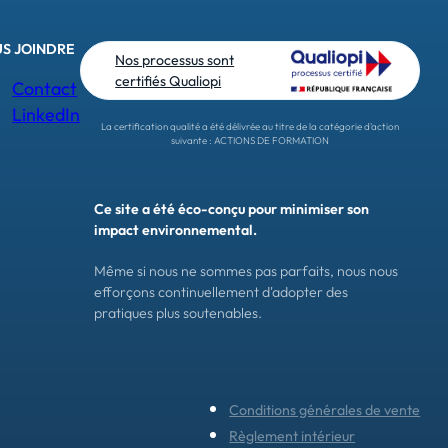
S JOINDRE
Nos processus sont
certifiés Qualiopi
Contact
LinkedIn
La certification qualité a été délivrée au titre de la catégorie d'action
suivante : ACTIONS DE FORMATION
Ce site a été éco-conçu pour minimiser son
impact environnemental.
Même si nous ne sommes pas parfaits, nous nous
efforçons continuellement d'adopter des
pratiques plus soutenables.
Conditions générales de vente
Règlement intérieur